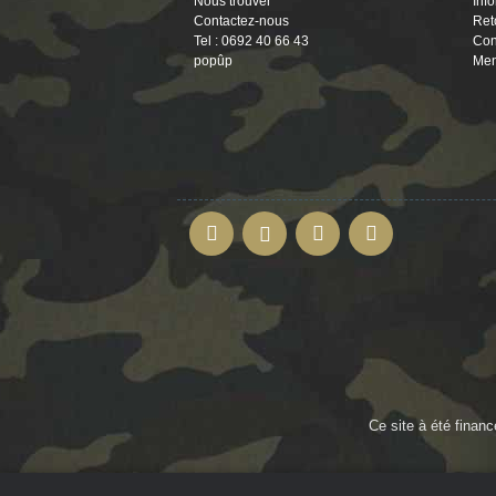
Nous trouver
Inf
Contactez-nous
Ret
Tel : 0692 40 66 43
Con
popûp
Men
Ce site à été finan