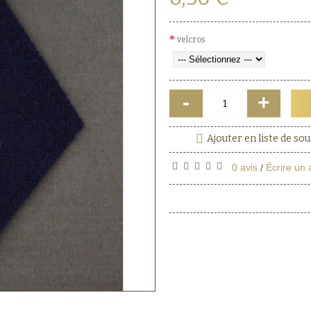
velcros
-
+
Ajouter en liste de sou
0 avis
Écrire un 
/