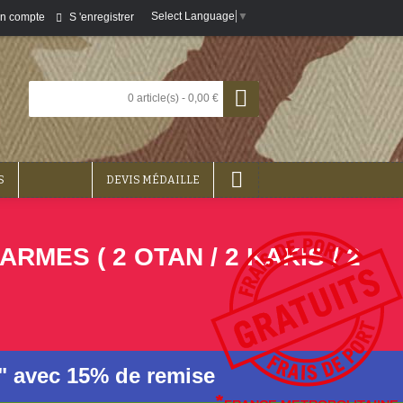
Select Language
▼
S 'enregistrer
n compte
0 article(s) - 0,00 €
S
DEVIS MÉDAILLE
ES ( 2 OTAN / 2 KAKIS / 2
n" avec 15% de remise