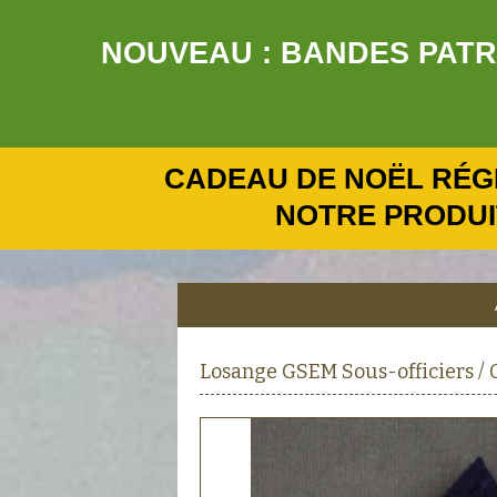
NOUVEAU : BANDES PATRO
CADEAU DE NOËL RÉG
NOTRE PRODUI
Losange GSEM Sous-officiers /