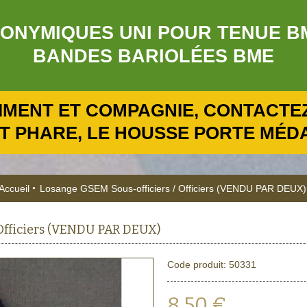
NYMIQUES UNI POUR TENUE BME R
BANDES BARIOLÉES BME
IMENT ET COMPAGNIE, CONTACTEZ
T PHARE, LE HOUSSE PORTE MÉDAI
Accueil
Losange GSEM Sous-officiers / Officiers (VENDU PAR DEUX)
 Officiers (VENDU PAR DEUX)
Code produit:
50331
8,50 €