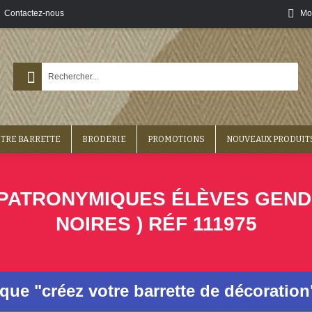
Contactez-nous
Mo
OTRE BARRETTE
BRODERIE
PROMOTIONS
NOUVEAUX PRODUIT
ATRONYMIQUES ÉLÈVES GENDARM
NOIRES ) RÉF 111975
ique "créez votre barrette de décoratio