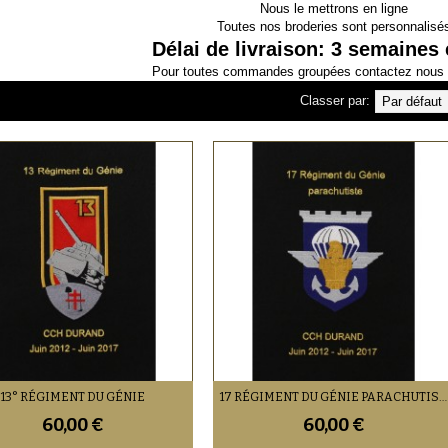
Nous le mettrons en ligne
Toutes nos broderies sont personnalisé
Délai de livraison: 3 semaines
Pour toutes commandes groupées contactez nous 
Classer par:
13° RÉGIMENT DU GÉNIE
17 RÉGIMENT DU GÉNIE PARACHUTISTE
60,00 €
60,00 €