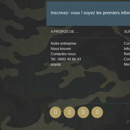
Inscrivez- vous ! soyez les premiers info
A PROPOS DE ....
SU
Notre entreprise
Con
Nous trouver
Inf
Contactez-nous
Ret
Tel : 0692 40 66 43
Con
popûp
Men