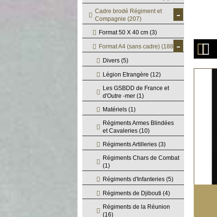
-
Cadre brodé Régiment et
Compagnie
(207)
Format 50 X 40 cm
(3)
-
Format A4 (sans cadre)
(188)
Divers
(5)
Légion Etrangère
(12)
Les GSBDD de France et
d'Outre -mer
(1)
Matériels
(1)
Régiments Armes Blindées
et Cavaleries
(10)
Régiments Artilleries
(3)
Régiments Chars de Combat
(1)
Régiments d'Infanteries
(5)
Régiments de Djibouti
(4)
Régiments de la Réunion
(16)