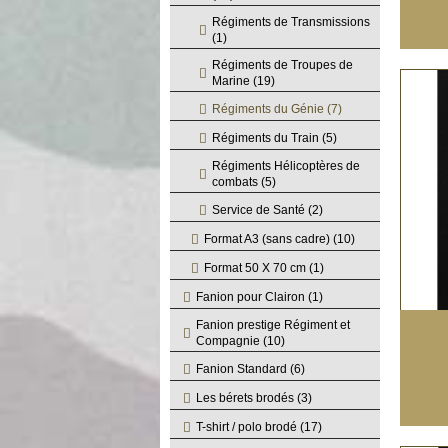
Régiments de Transmissions
(1)
Régiments de Troupes de
Marine
(19)
Régiments du Génie
(7)
Régiments du Train
(5)
Régiments Hélicoptères de
combats
(5)
Service de Santé
(2)
Format A3 (sans cadre)
(10)
Format 50 X 70 cm
(1)
Fanion pour Clairon
(1)
Fanion prestige Régiment et
Compagnie
(10)
Fanion Standard
(6)
Les bérets brodés
(3)
T-shirt / polo brodé
(17)