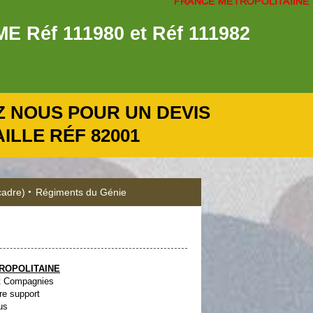
éf 111980 et Réf 111982
 NOUS POUR UN DEVIS
LLE RÉF 82001
cadre)
Régiments du Génie
ROPOLITAINE
et Compagnies
re support
us