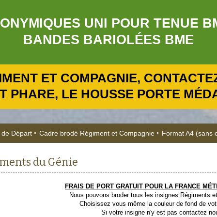
NYMIQUES UNI POUR TENUE BME R
BANDES BARIOLÉES BME
IMENT ET COMPAGNIE, CONTACTEZ
T PHARE, LE HOUSSE PORTE MÉDAI
 de Départ
Cadre brodé Régiment et Compagnie
Format A4 (sans 
ments du Génie
FRAIS DE PORT GRATUIT POUR LA FRANCE MÉT
Nous pouvons broder tous les insignes Régiments 
Choisissez vous même la couleur de fond de vot
Si votre insigne n'y est pas contactez no