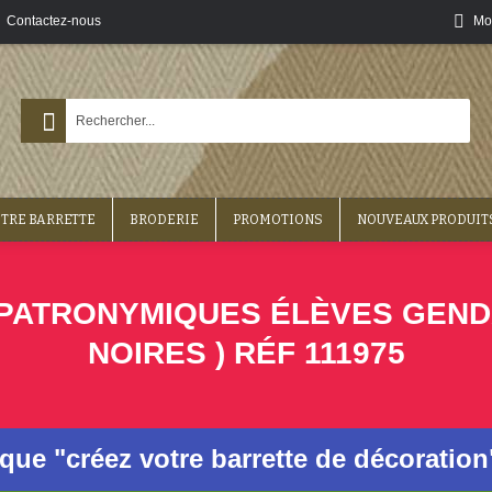
Contactez-nous
Mo
OTRE BARRETTE
BRODERIE
PROMOTIONS
NOUVEAUX PRODUIT
ATRONYMIQUES ÉLÈVES GENDARM
NOIRES ) RÉF 111975
ique "créez votre barrette de décoratio