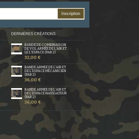
Inscription
DERNIÈRES CRÉATIONS
BANDE DE COMBINAISON
DE VOL ARMÉE DE L'AIR ET
LE L'ESPACE (PAR 2)
32,00 €
BANDE ARMÉE DE L'AIR ET
DE L'ESPACE MÉCANICIEN
(PAR 2)
36,00 €
BANDE ARMÉE DE L'AIR ET
DE L'ESPACE NAVIGATEUR
(PAR 2)
36,00 €