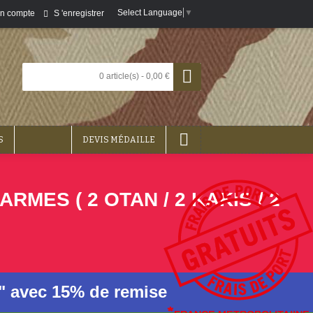
Select Language
▼
S 'enregistrer
n compte
0 article(s) - 0,00 €
S
DEVIS MÉDAILLE
ES ( 2 OTAN / 2 KAKIS / 2
n" avec 15% de remise