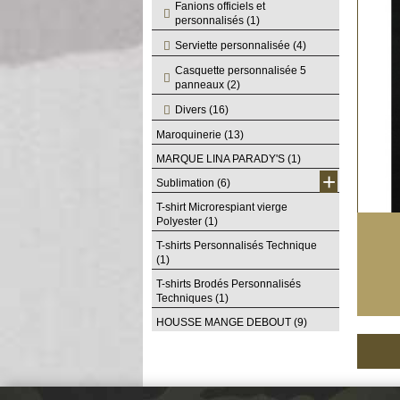
Fanions officiels et
personnalisés
(1)
Serviette personnalisée
(4)
Casquette personnalisée 5
panneaux
(2)
Divers
(16)
Maroquinerie
(13)
MARQUE LINA PARADY'S
(1)
+
Sublimation
(6)
T-shirt Microrespiant vierge
Polyester
(1)
T-shirts Personnalisés Technique
(1)
T-shirts Brodés Personnalisés
Techniques
(1)
HOUSSE MANGE DEBOUT
(9)