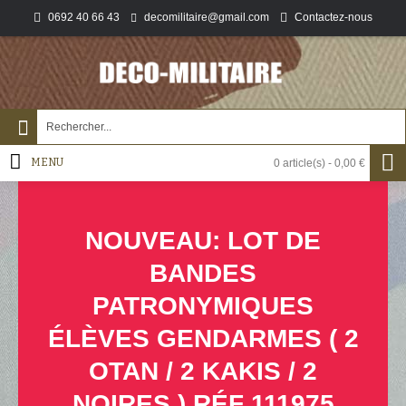
0692 40 66 43
Contactez-nous
decomilitaire@gmail.com
MENU
0 article(s) - 0,00 €
NOUVEAU: LOT DE
BANDES
PATRONYMIQUES
ÉLÈVES GENDARMES ( 2
OTAN / 2 KAKIS / 2
NOIRES ) RÉF 111975