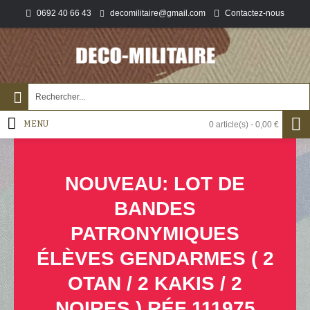
0692 40 66 43
Contactez-nous
decomilitaire@gmail.com
MENU
0 article(s) - 0,00 €
NOUVEAU: LOT DE
BANDES
PATRONYMIQUES
ÉLÈVES GENDARMES ( 2
OTAN / 2 KAKIS / 2
NOIRES ) RÉF 111975