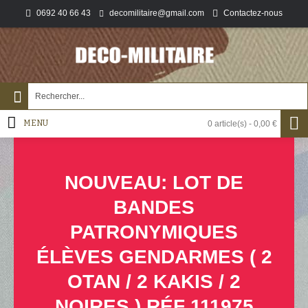
0692 40 66 43
Contactez-nous
decomilitaire@gmail.com
MENU
0 article(s) - 0,00 €
NOUVEAU: LOT DE
BANDES
PATRONYMIQUES
ÉLÈVES GENDARMES ( 2
OTAN / 2 KAKIS / 2
NOIRES ) RÉF 111975