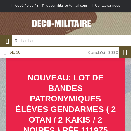
0692 40 66 43
Contactez-nous
decomilitaire@gmail.com
MENU
0 article(s) - 0,00 €
NOUVEAU: LOT DE
BANDES
PATRONYMIQUES
ÉLÈVES GENDARMES ( 2
OTAN / 2 KAKIS / 2
NOIRES ) RÉF 111975