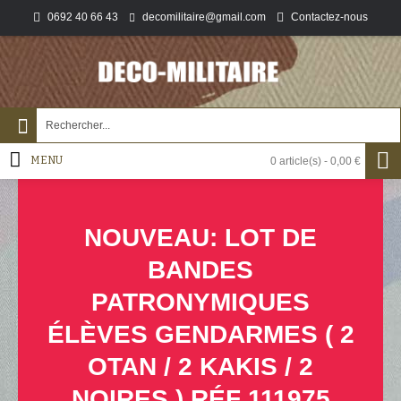
0692 40 66 43
Contactez-nous
decomilitaire@gmail.com
MENU
0 article(s) - 0,00 €
NOUVEAU: LOT DE
BANDES
PATRONYMIQUES
ÉLÈVES GENDARMES ( 2
OTAN / 2 KAKIS / 2
NOIRES ) RÉF 111975