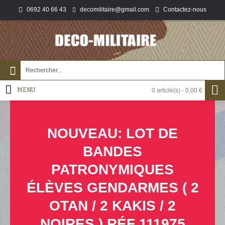
0692 40 66 43
Contactez-nous
decomilitaire@gmail.com
MENU
0 article(s) - 0,00 €
NOUVEAU: LOT DE
BANDES
PATRONYMIQUES
ÉLÈVES GENDARMES ( 2
OTAN / 2 KAKIS / 2
NOIRES ) RÉF 111975