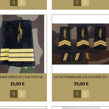
FOURREAUX GÉNIE DE L'AIR TOUT GRADE (À LA PAIRE)
LOT DE FOURREAUX AIR SERGENT (3 PAIRES) 1 GALON DE POITRINE ET 1 GRADE CALOT
15,00 €
35,00 €