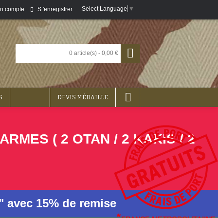
Select Language
▼
S 'enregistrer
n compte
0 article(s) - 0,00 €
S
DEVIS MÉDAILLE
ES ( 2 OTAN / 2 KAKIS / 2
n" avec 15% de remise