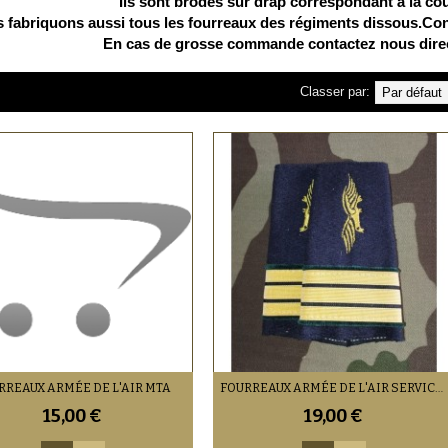
Ils sont brodés sur drap correspondant à la cou
 fabriquons aussi tous les fourreaux des régiments dissous.Con
En cas de grosse commande contactez nous direc
Classer par:
RREAUX ARMÉE DE L'AIR MTA
FOURREAUX ARMÉE DE L'AIR SERVICE DE SANTÉ (À LA PAIRE)
15,00 €
19,00 €