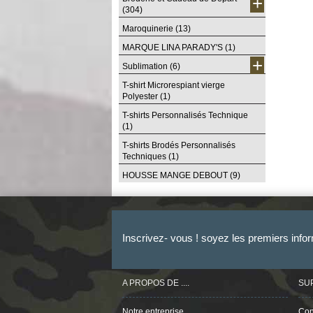
+
(304)
Maroquinerie
(13)
MARQUE LINA PARADY'S
(1)
+
Sublimation
(6)
T-shirt Microrespiant vierge
Polyester
(1)
T-shirts Personnalisés Technique
(1)
T-shirts Brodés Personnalisés
Techniques
(1)
HOUSSE MANGE DEBOUT
(9)
Inscrivez- vous ! soyez les premiers info
A PROPOS DE ....
SU
Notre entreprise
Con