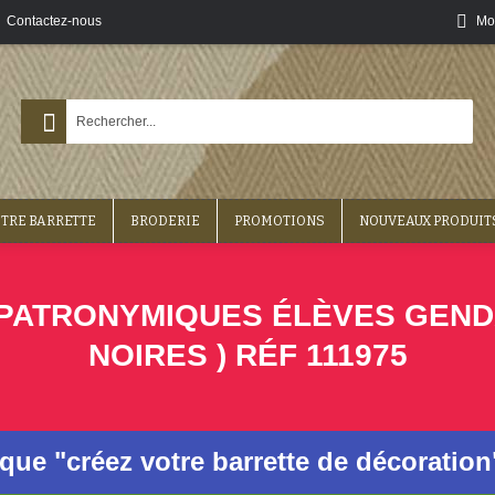
Contactez-nous
Mo
OTRE BARRETTE
BRODERIE
PROMOTIONS
NOUVEAUX PRODUIT
ATRONYMIQUES ÉLÈVES GENDARM
NOIRES ) RÉF 111975
ique "créez votre barrette de décoratio