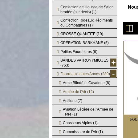
Nous
Confection de Housse de Salon
brodée (sur devis)
(1)
Confection Rideaux Régiments
ou Compagnies
(1)
GROSSE QUANTITE
(19)
OPERATION BARKHANE
(5)
Petites Fournitures
(6)
+
BANDES PATRONYMIQUES
(753)
-
Fourreaux toutes Armes
(289)
Arme Blindé et Cavalerie
(8)
Armée de l'Air
(12)
Artillerie
(7)
Aviation Légère de l'Armée de
Terre
(1)
FOU
Chasseurs Alpins
(1)
Commissaire de l'Air
(1)