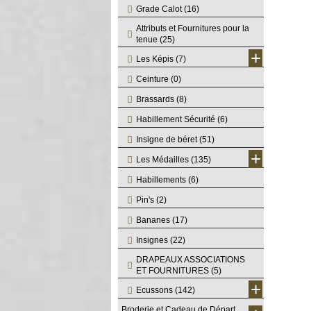
Grade Calot
(16)
Attributs et Fournitures pour la
tenue
(25)
+
Les Képis
(7)
Ceinture
(0)
Brassards
(8)
Habillement Sécurité
(6)
Insigne de béret
(51)
+
Les Médailles
(135)
Habillements
(6)
Pin's
(2)
Bananes
(17)
Insignes
(22)
DRAPEAUX ASSOCIATIONS
ET FOURNITURES
(5)
+
Ecussons
(142)
Broderie et Cadeau de Départ