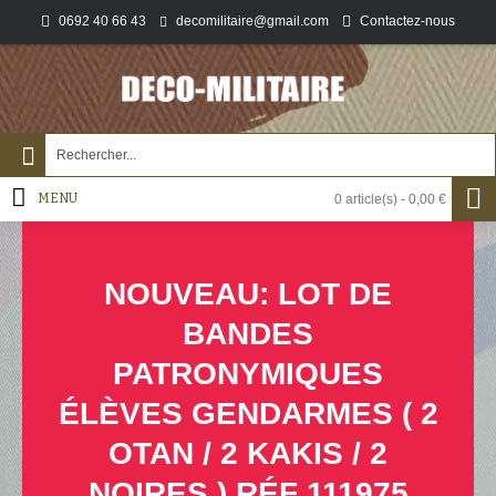
0692 40 66 43
Contactez-nous
decomilitaire@gmail.com
MENU
0 article(s) - 0,00 €
NOUVEAU: LOT DE
BANDES
PATRONYMIQUES
ÉLÈVES GENDARMES ( 2
OTAN / 2 KAKIS / 2
NOIRES ) RÉF 111975