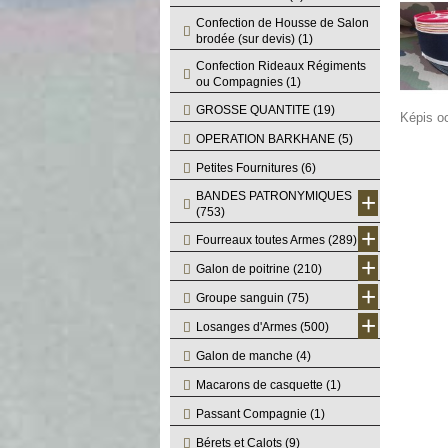
Confection de Housse de Salon
brodée (sur devis)
(1)
Confection Rideaux Régiments
ou Compagnies
(1)
GROSSE QUANTITE
(19)
OPERATION BARKHANE
(5)
Petites Fournitures
(6)
+
BANDES PATRONYMIQUES
(753)
+
Fourreaux toutes Armes
(289)
+
Galon de poitrine
(210)
+
Groupe sanguin
(75)
+
Losanges d'Armes
(500)
Galon de manche
(4)
Macarons de casquette
(1)
Passant Compagnie
(1)
Bérets et Calots
(9)