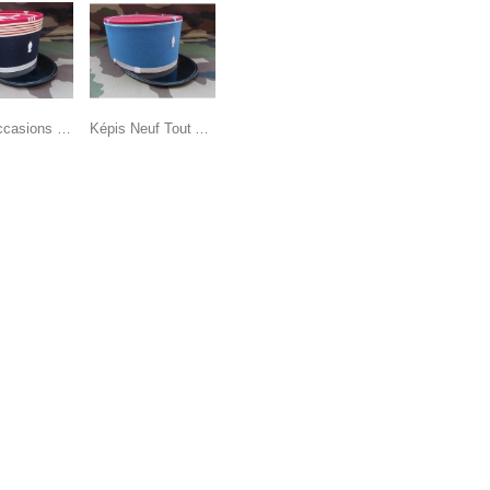
Képis occasions mais jamais portés (6)
Képis Neuf Tout Arme et tout grade (1)