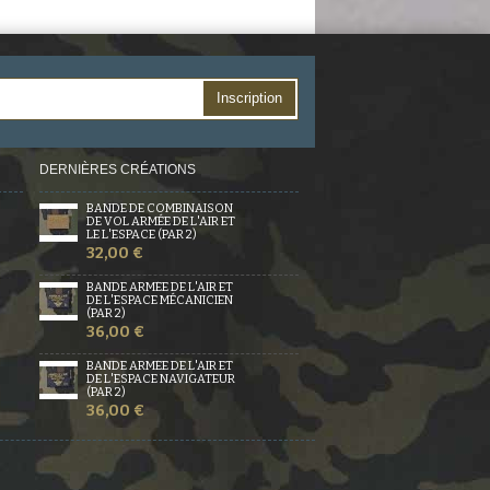
Inscription
DERNIÈRES CRÉATIONS
BANDE DE COMBINAISON
DE VOL ARMÉE DE L'AIR ET
LE L'ESPACE (PAR 2)
32,00 €
BANDE ARMÉE DE L'AIR ET
DE L'ESPACE MÉCANICIEN
(PAR 2)
36,00 €
BANDE ARMÉE DE L'AIR ET
DE L'ESPACE NAVIGATEUR
(PAR 2)
36,00 €