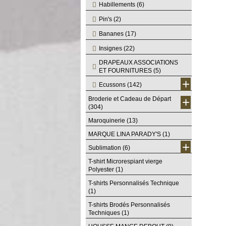
Habillements
(6)
Pin's
(2)
Bananes
(17)
Insignes
(22)
DRAPEAUX ASSOCIATIONS
ET FOURNITURES
(5)
+
Ecussons
(142)
+
Broderie et Cadeau de Départ
(304)
Maroquinerie
(13)
MARQUE LINA PARADY'S
(1)
+
Sublimation
(6)
T-shirt Microrespiant vierge
Polyester
(1)
T-shirts Personnalisés Technique
(1)
T-shirts Brodés Personnalisés
Techniques
(1)