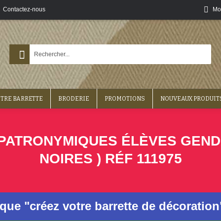
Contactez-nous
Mo
OTRE BARRETTE
BRODERIE
PROMOTIONS
NOUVEAUX PRODUIT
ATRONYMIQUES ÉLÈVES GENDARM
NOIRES ) RÉF 111975
ique "créez votre barrette de décoratio