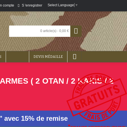
Select Language
▼
S 'enregistrer
n compte
0 article(s) - 0,00 €
S
DEVIS MÉDAILLE
ES ( 2 OTAN / 2 KAKIS / 2
n" avec 15% de remise