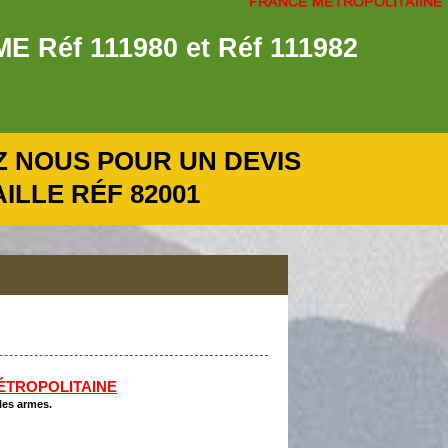
éf 111980 et Réf 111982
 NOUS POUR UN DEVIS
LLE RÉF 82001
ÉTROPOLITAINE
les armes.