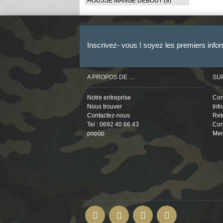
HOUSSE MANGE DEBOUT
(9)
Inscrivez- vous ! soyez les premiers info
A PROPOS DE ....
SU
Notre entreprise
Con
Nous trouver
Inf
Contactez-nous
Ret
Tel : 0692 40 66 43
Con
popûp
Men