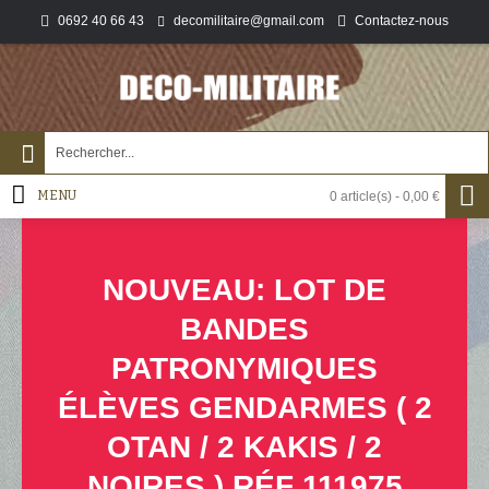
0692 40 66 43
Contactez-nous
decomilitaire@gmail.com
MENU
0 article(s) - 0,00 €
NOUVEAU: LOT DE
BANDES
PATRONYMIQUES
ÉLÈVES GENDARMES ( 2
OTAN / 2 KAKIS / 2
NOIRES ) RÉF 111975