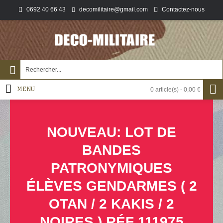
0692 40 66 43
Contactez-nous
decomilitaire@gmail.com
MENU
0 article(s) - 0,00 €
NOUVEAU: LOT DE
BANDES
PATRONYMIQUES
ÉLÈVES GENDARMES ( 2
OTAN / 2 KAKIS / 2
NOIRES ) RÉF 111975