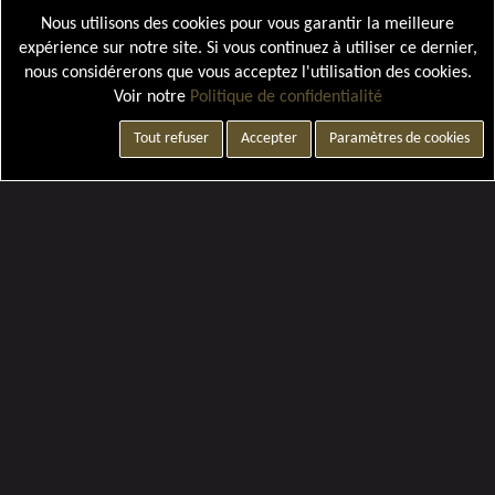
Nous utilisons des cookies pour vous garantir la meilleure
expérience sur notre site. Si vous continuez à utiliser ce dernier,
nous considérerons que vous acceptez l'utilisation des cookies.
Voir notre
Politique de confidentialité
Tout refuser
Accepter
Paramètres de cookies
Paramètres de cookies
LOSANGE TROUPES CHASSEURS PARACHUTISTES (VENDU PAR 2)
LOSANGE TROUPES DE MARINE MILITAIRE DE RANG (VENDU PAR DEUX)
8,50 €
8,50 €