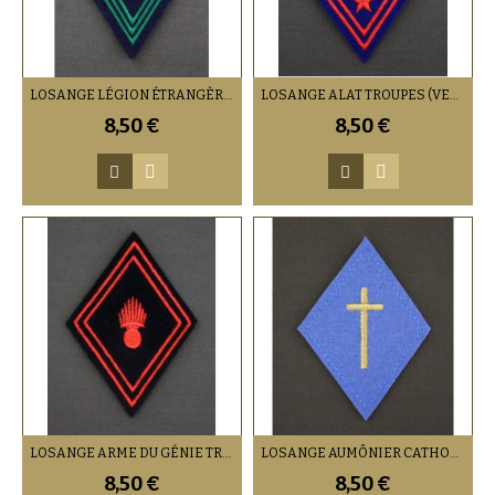
LOSANGE LÉGION ÉTRANGÈRE MILITAIRE DU RANG (VENDU PAR DEUX)
LOSANGE ALAT TROUPES (VENDU PAR 2)
8,50 €
8,50 €
LOSANGE ARME DU GÉNIE TROUPES (VENDU PAR 2)
LOSANGE AUMÔNIER CATHOLIQUE ET PROTESTANT LAÏC (VENDU PAR 2)
8,50 €
8,50 €