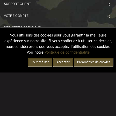
SUPPORT CLIENT
VOTRE COMPTE
DERNIÈRES CRÉATIONS
Nous utilisons des cookies pour vous garantir la meilleure
expérience sur notre site. Si vous continuez à utiliser ce dernier,
nous considérerons que vous acceptez l'utilisation des cookies.
Voir notre
Politique de confidentialité
Tout refuser
Accepter
Paramètres de cookies
Paramètres de cookies
Ce site à été financé à l'aide du FEDER dans le cadre de la réponse de
l'Union Européenne à la pandemie COVID-19.
L'Europe s 'engage à la Réunion
©
Webdesign-oi.com
by
Bamby974