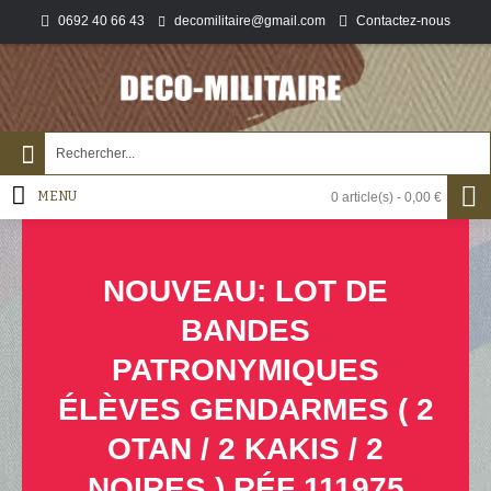
0692 40 66 43
Contactez-nous
decomilitaire@gmail.com
MENU
0 article(s) - 0,00 €
NOUVEAU: LOT DE
BANDES
PATRONYMIQUES
ÉLÈVES GENDARMES ( 2
OTAN / 2 KAKIS / 2
NOIRES ) RÉF 111975