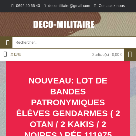
0692 40 66 43
Contactez-nous
decomilitaire@gmail.com
MENU
0 article(s) - 0,00 €
NOUVEAU: LOT DE
BANDES
PATRONYMIQUES
ÉLÈVES GENDARMES ( 2
OTAN / 2 KAKIS / 2
NOIRES ) RÉF 111975