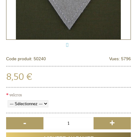
Code produit:
50240
Vues: 5796
8,50 €
velcros
-
+