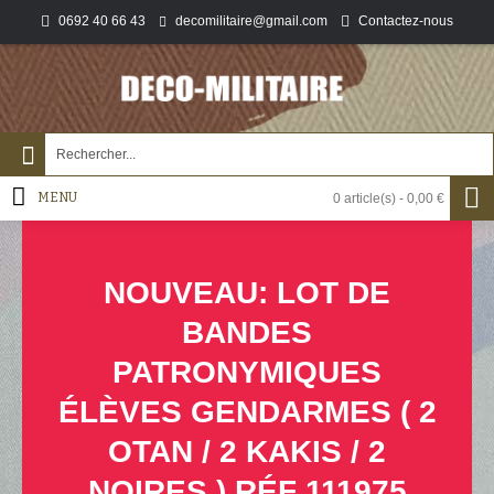
0692 40 66 43
Contactez-nous
decomilitaire@gmail.com
MENU
0 article(s) - 0,00 €
NOUVEAU: LOT DE
BANDES
PATRONYMIQUES
ÉLÈVES GENDARMES ( 2
OTAN / 2 KAKIS / 2
NOIRES ) RÉF 111975