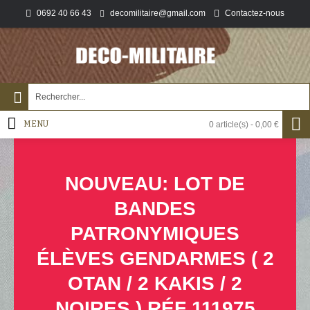
0692 40 66 43
Contactez-nous
decomilitaire@gmail.com
MENU
0 article(s) - 0,00 €
NOUVEAU: LOT DE
BANDES
PATRONYMIQUES
ÉLÈVES GENDARMES ( 2
OTAN / 2 KAKIS / 2
NOIRES ) RÉF 111975