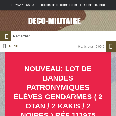
0692 40 66 43
Contactez-nous
decomilitaire@gmail.com
MENU
0 article(s) - 0,00 €
NOUVEAU: LOT DE
BANDES
PATRONYMIQUES
ÉLÈVES GENDARMES ( 2
OTAN / 2 KAKIS / 2
NOIRES ) RÉF 111975