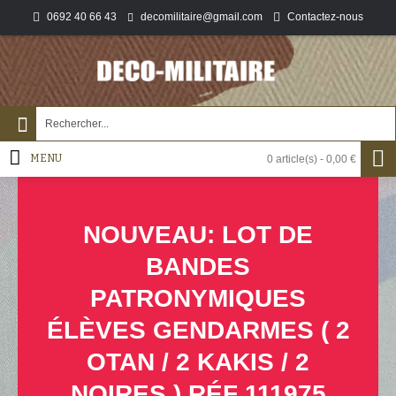
0692 40 66 43
Contactez-nous
decomilitaire@gmail.com
MENU
0 article(s) - 0,00 €
NOUVEAU: LOT DE
BANDES
PATRONYMIQUES
ÉLÈVES GENDARMES ( 2
OTAN / 2 KAKIS / 2
NOIRES ) RÉF 111975