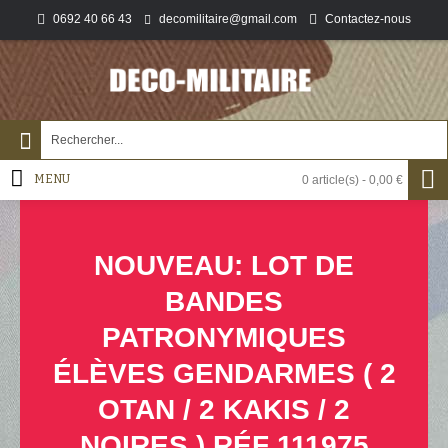
0692 40 66 43
Contactez-nous
decomilitaire@gmail.com
MENU
0 article(s) - 0,00 €
NOUVEAU: LOT DE
BANDES
PATRONYMIQUES
ÉLÈVES GENDARMES ( 2
OTAN / 2 KAKIS / 2
NOIRES ) RÉF 111975