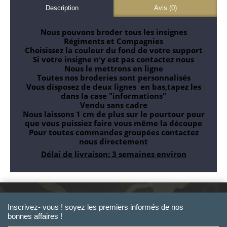
Description
Avis (0)
Nous pouvons broder tous les insignes
Régiments et Compagnies
Choisissez la couleur du fond de votre support
Si votre insigne n'y est pas contactez nous
Nous le mettrons en ligne
Toutes nos broderies sont personnalisés
Vous disposez de deux lignes en bas,tapez les
dans la case "informations"
Vendu sans cadre
Nous laissons 1 cm de plus sur le pourtour pour
que vous puissiez faire vous même la découpe
Pour toutes commandes groupées contactez
nous directement
Délai de livraison: 3 semaines environ
Inscrivez- vous ! soyez les premiers informés de nos
bonnes affaires !