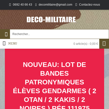
0692 40 66 43
Contactez-nous
decomilitaire@gmail.com
MENU
0 article(s) - 0,00 €
NOUVEAU: LOT DE
BANDES
PATRONYMIQUES
ÉLÈVES GENDARMES ( 2
OTAN / 2 KAKIS / 2
NOIRES ) RÉF 111975