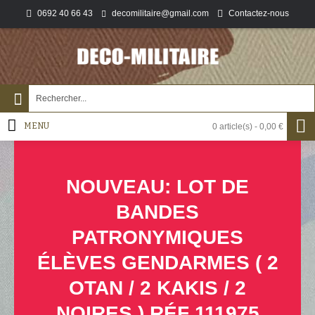
0692 40 66 43
Contactez-nous
decomilitaire@gmail.com
MENU
0 article(s) - 0,00 €
NOUVEAU: LOT DE
BANDES
PATRONYMIQUES
ÉLÈVES GENDARMES ( 2
OTAN / 2 KAKIS / 2
NOIRES ) RÉF 111975